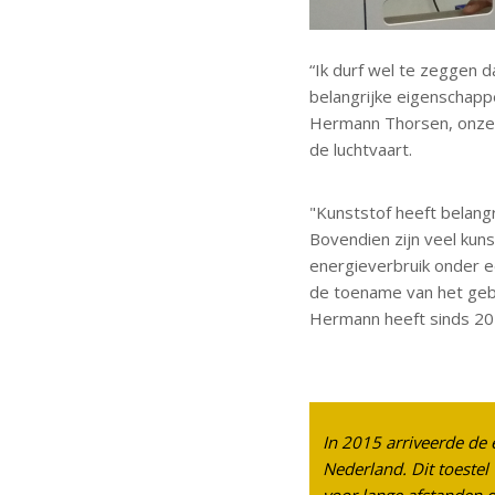
“Ik durf wel te zeggen d
belangrijke eigenschappe
Hermann Thorsen, onze ke
de luchtvaart.
"Kunststof heeft belangr
Bovendien zijn veel kunst
energieverbruik onder ee
de toename van het geb
Hermann heeft sinds 201
In 2015 arriveerde de 
Nederland.
Dit toestel