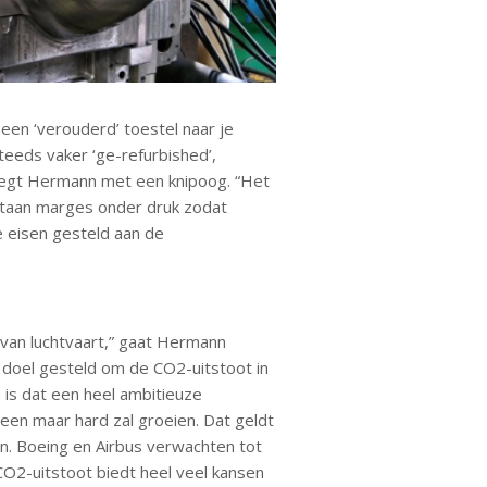
een ‘verouderd’ toestel naar je
eeds vaker ‘ge-refurbished’,
 zegt Hermann met een knipoog. “Het
 staan marges onder druk zodat
e eisen gesteld aan de
 van luchtvaart,” gaat Hermann
t doel gesteld om de CO2-uitstoot in
 is dat een heel ambitieuze
leen maar hard zal groeien. Dat geldt
en. Boeing en Airbus verwachten tot
CO2-uitstoot biedt heel veel kansen