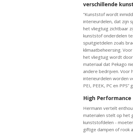
verschillende kuns
“Kunststof wordt inmid
interieurdelen, dat zijn
het vliegtuig zichtbaar 
kunststof onderdelen teru
spuitgietdelen zoals br
klimaatbeheersing. Voor
het vliegtuig wordt doo
materiaal dat Pekago nie
andere bedrijven. Voor h
interieurdelen worden ve
PEI, PEEK, PC en PPS” ge
High Performance 
Hermann vertelt enthou
materialen stelt op het 
kunststofdelen - moeten
giftige dampen of rook 