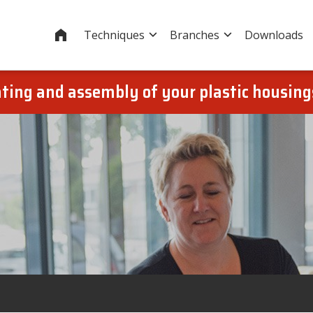
Home
Techniques
Branches
Downloads
oating and assembly of your plastic housin