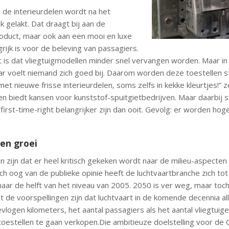
 de interieurdelen wordt na het
k gelakt. Dat draagt bij aan de
product, maar ook aan een mooi en luxe
grijk is voor de beleving van passagiers.
t is dat vliegtuigmodellen minder snel vervangen worden. Maar in 
r voelt niemand zich goed bij. Daarom worden deze toestellen st
et nieuwe frisse interieurdelen, soms zelfs in kekke kleurtjes!”
len biedt kansen voor kunststof-spuitgietbedrijven. Maar daarbij
first-time-right belangrijker zijn dan ooit. Gevolg: er worden hog
 en groei
 zijn dat er heel kritisch gekeken wordt naar de milieu-aspecten
sch oog van de publieke opinie heeft de luchtvaartbranche zich to
aar de helft van het niveau van 2005. 2050 is ver weg, maar toch
t de voorspellingen zijn dat luchtvaart in de komende decennia al
vlogen kilometers, het aantal passagiers als het aantal vliegtuig
toestellen te gaan verkopen.Die ambitieuze doelstelling voor de 