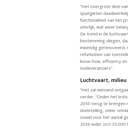
“Het overgrote deel van
spuitgieten daadwerkelij
functionaliteit van het 
uiterlijk, wat weer belan
De trend in de luchtvaar
bestemming vliegen, daa
inwendig gerenoveerd, m
refurbishen van toestel
know-how, efficiency en 
toeleveranciers”.
Luchtvaart, milieu
“Het zal niemand ontgaan
verder. “Onder het kriti
2050 terug te brengen n
doelstelling, zeker omda
zowel voor het aantal ge
2036 ieder zo’n 35.000 