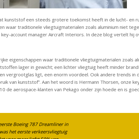
at kunststof een steeds grotere toekomst heeft in de lucht- en r
n waar traditionele vliegtuigmaterialen zoals aluminium niet teg
y-account manager Aircraft Interiors. In deze blog vertelt hij 
ijke eigenschappen waar traditionele vliegtuigmaterialen zoals a
stoffen lager in gewicht; een lichter vliegtuig heeft minder brand
n vergrootglas ligt, een enorm voordeel. Ook andere trends in de
ruik van kunststof”. Aan het woord is Hermann Thorsen, onze k
0 de aerospace-klanten van Pekago onder zijn hoede en is goed t
.
eerste Boeing 787 Dreamliner in
.
 was het eerste verkeersvliegtuig