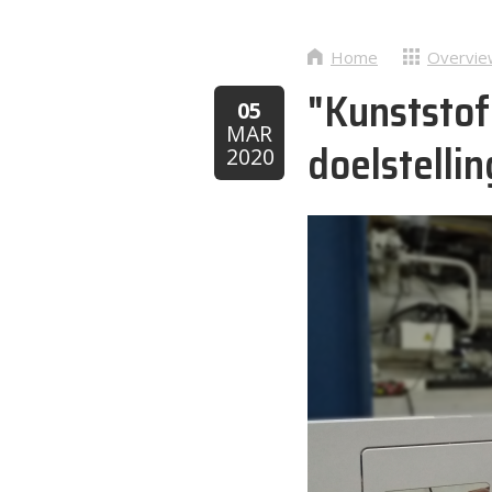
Home
Overvie
"Kunststof
05
MAR
doelstelli
2020