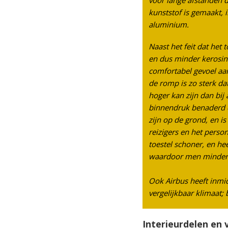
voor lange afstanden da
kunststof is gemaakt, in
aluminium.
Naast het feit dat het to
en dus minder kerosine 
comfortabel gevoel aan 
de romp is zo sterk dat 
hoger kan zijn dan bij 
binnendruk benaderd d
zijn op de grond, en is
reizigers en het persone
toestel schoner, en hee
waardoor men minder sn
Ook Airbus heeft inmid
vergelijkbaar klimaat; 
Interieurdelen en v