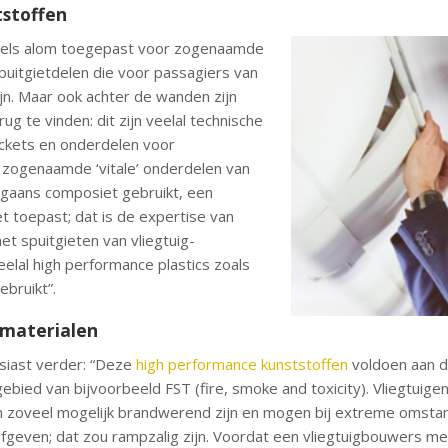
tstoffen
dels alom toegepast voor zogenaamde
 spuitgietdelen die voor passagiers van
zijn. Maar ook achter de wanden zijn
g te vinden: dit zijn veelal technische
ackets en onderdelen voor
 zogenaamde ‘vitale’ onderdelen van
rgaans composiet gebruikt, een
t toepast; dat is de expertise van
et spuitgieten van vliegtuig-
elal high performance plastics zoals
bruikt”.
materialen
siast verder: “Deze
high performance kunststoffen
voldoen aan de
gebied van bijvoorbeeld FST (fire, smoke and toxicity). Vliegtuig
 zoveel mogelijk brandwerend zijn en mogen bij extreme omstand
afgeven; dat zou rampzalig zijn. Voordat een vliegtuigbouwers me