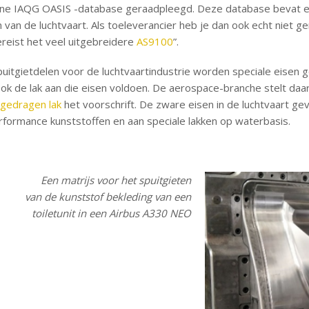
nline IAQG OASIS -database geraadpleegd. Deze database bevat een
 van de luchtvaart. Als toeleverancier heb je dan ook echt niet g
ereist het veel uitgebreidere
AS9100
”.
uitgietdelen voor de luchtvaartindustrie worden speciale eisen g
 de lak aan die eisen voldoen. De aerospace-branche stelt daar
gedragen lak
het voorschrift. De zware eisen in de luchtvaart ge
rformance kunststoffen en aan speciale lakken op waterbasis.
Een matrijs voor het spuitgieten
van de kunststof bekleding van een
toiletunit in een Airbus A330 NEO
.
.