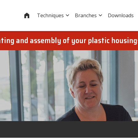
Home
Techniques
Branches
Downloads
oating and assembly of your plastic housin