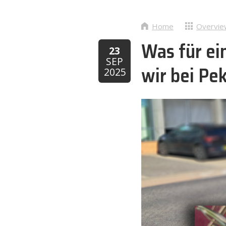
Home
Overvie
Was für ei
23
SEP
wir bei Pe
2025