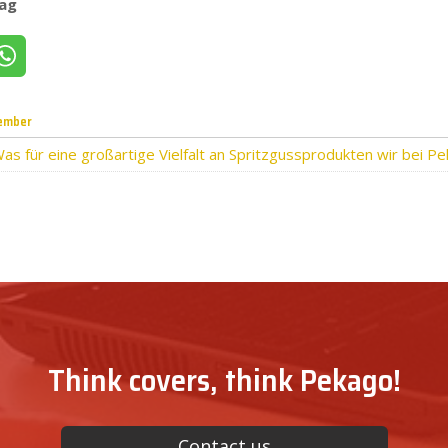
rag
witter
Teilen per WhatsApp
ember
as für eine großartige Vielfalt an Spritzgussprodukten wir bei Pe
Think covers, think Pekago!
Contact us