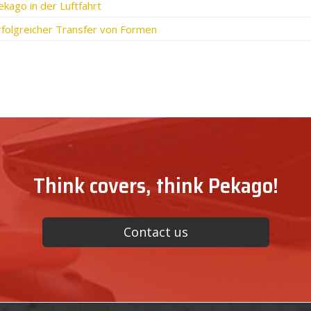
ekago in der Luftfahrt
rfolgreicher Transfer von Formen
Think covers, think Pekago!
Contact us