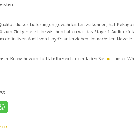
eisten.
ualität dieser Lieferungen gewährleisten zu können, hat Pekago s
zum Ziel gesetzt. Inzwischen haben wir das Stage 1 Audit erfol
 definitiven Audit von Lloyd’s unterziehen. Im nächsten Newslet
nser Know-how im Luftfahrtbereich, oder laden Sie
hier
unser Whi
rag
witter
Teilen per WhatsApp
mber