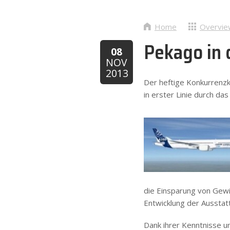
Home
Overvie
Pekago in 
08
NOV
2013
Der heftige Konkurrenzka
in erster Linie durch d
die Einsparung von Gewi
Entwicklung der Ausstat
Dank ihrer Kenntnisse un