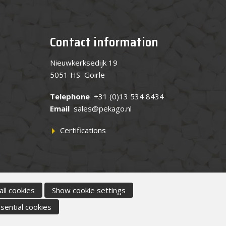
Contact information
Nieuwkerksedijk 19
5051 HS Goirle
Telephone
+31 (0)13 534 8434
Email
sales@pekago.nl
Certifications
all cookies
Show cookie settings
sential cookies
ie policy
|
General terms and conditions
|
Disclaimer