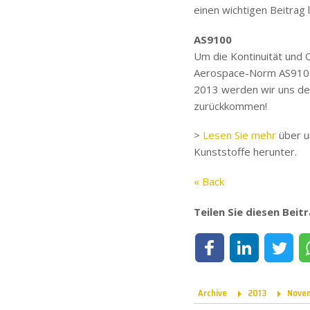
einen wichtigen Beitrag l
AS9100
Um die Kontinuität und Q
Aerospace-Norm AS9100 
2013 werden wir uns dem
zurückkommen!
>
Lesen Sie mehr
über u
Kunststoffe herunter.
« Back
Teilen Sie diesen Beit
Teilen auf Facebook
Teilen auf LinkedIn
Teilen auf T
Archive
2013
Nove