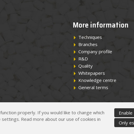
More information
Techniques
Branches
Company profile
R&D
Quality
Whitepapers
Knowledge centre
General terms
unction properly. If you would like to change which
Enable 
 settings. Read more about our use of cookies in
Only es
map
Privacy- and cook