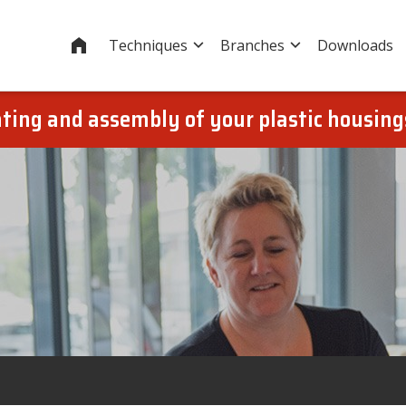
Home
Techniques
Branches
Downloads
oating and assembly of your plastic housin