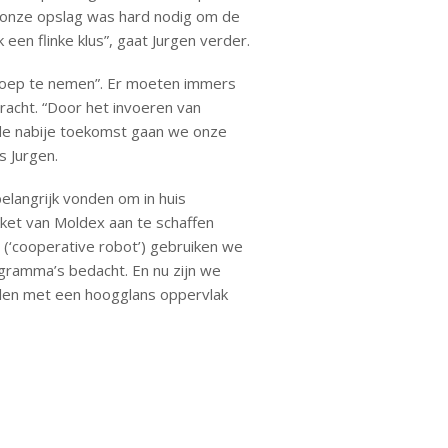
n onze opslag was hard nodig om de
een flinke klus”, gaat Jurgen verder.
 loep te nemen”. Er moeten immers
acht. “Door het invoeren van
n de nabije toekomst gaan we onze
 Jurgen.
langrijk vonden om in huis
et van Moldex aan te schaffen
(‘cooperative robot’) gebruiken we
gramma’s bedacht. En nu zijn we
len met een hoogglans oppervlak