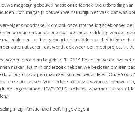
 nieuwe magazijn gebouwd naast onze fabriek. Die uitbreiding va
houden. Zo’n magazijn bouwen we natuurlijk niet vaak; dat was ook 
vervolgens noodzakelijk om ook onze interne logistiek onder de
n en producten van de ene naar de andere afdeling worden gebr
 materialen en locaties gebeurt dit inmiddels veel efficiënter. I
rder automatiseren, dat wordt ook weer een mooi project”, aldus
es worden door hem begeleid. “In 2019 besloten we dat we het be
unnen maken. Na mijn onderzoek hebben we besloten om een pakk
 door ons ontworpen matrijzen kunnen beoordelen. Onze ‘cobot’ 
n in onze processen. Voor iedere toepassing worden nieuwe pro
en in de zogenaamde HEAT/COLD-techniek, waarmee kunststofde
en.”.
eling in zijn functie. Die heeft hij gekregen!