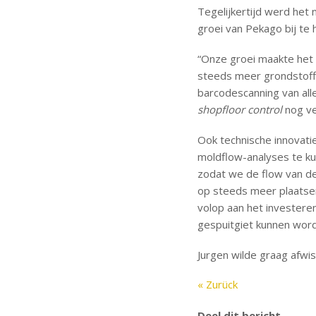
Tegelijkertijd werd het
groei van Pekago bij te 
“Onze groei maakte het 
steeds meer grondstoffe
barcodescanning van alle
shopfloor control
nog ve
Ook technische innovati
moldflow-analyses te k
zodat we de flow van de
op steeds meer plaatse
volop aan het invester
gespuitgiet kunnen word
Jurgen wilde graag afwiss
« Zurück
Deel dit bericht