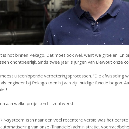
is hot binnen Pekago. Dat moet ook wel, want we groeien. En om
ssen onontbeerlijk. Sinds twee jaar is Jurgen van Elewout onze 
de meest uiteenlopende verbeteringsprocessen. “Die afwisseling was
 als engineer bij Pekago toen hij aan zijn huidige functie begon. 
iet!
gen aan welke projecten hij zoal werkt.
RP-systeem Isah naar een veel recentere versie was het eerste pr
tomatisering van onze (financiële) administratie, voorraadbehee