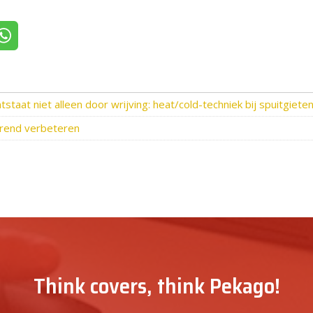
itter
Deel via WhatsApp
tstaat niet alleen door wrijving: heat/cold-techniek bij spuitgiete
rend verbeteren
Think covers, think Pekago!