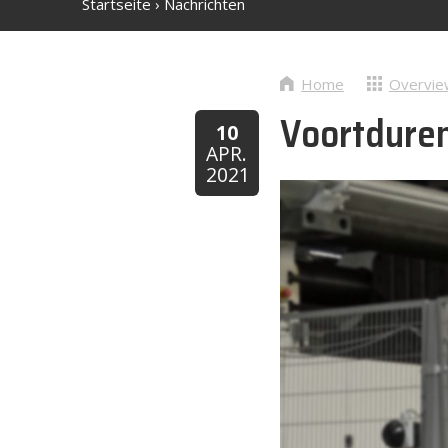
Startseite
›
Nachrichten
Home
Overvie
Voortdure
10
APR.
2021