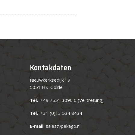
Kontakdaten
Nieuwkerksedijk 19
5051 HS Goirle
Tel.
+49 7551 3090 0
(Vertretung)
Tel.
+31 (0)13 534 8434
E-mail
sales@pekago.nl