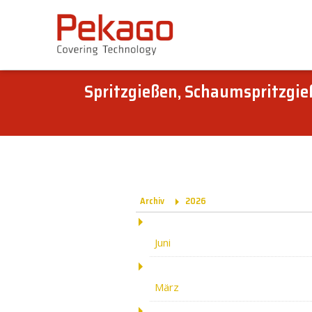
Skip
links
Jump
to
the
Spritzgießen, Schaumspritzgi
content
Jump
to
the
navigation
Archiv
2026
Juni
März