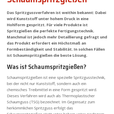
Nachrichten
Das Spritzgussverfahren ist weithin bekannt: Dabei
wird Kunststoff unter hohem Druck in eine
Kontakt
Hohlform gespritzt. Für viele Produkte ist
Spritzgießen die perfekte Fertigungstechnik.
Manchmal ist jedoch mehr Detaillierung gefragt und
DE
das Produkt erfordert ein Höchstmaß an
Formbeständigkeit und Stabilität. In solchen Fällen
ist Schaumspritzgießen die beste Lösung.
Was ist Schaumspritzgießen?
Schaumspritzgießen ist eine spezielle Spritzgusstechnik,
bei der nicht nur Kunststoff, sondern auch ein
chemisches Treibmittel in eine Form gespritzt wird.
Dieses Verfahren wird auch als Thermoplastischer
Schaumguss (TSG) bezeichnet. Im Gegensatz zum
herkömmlichen Spritzguss erfolgt das
Schaumspritzgießen statt unter hohem unter niedrigem