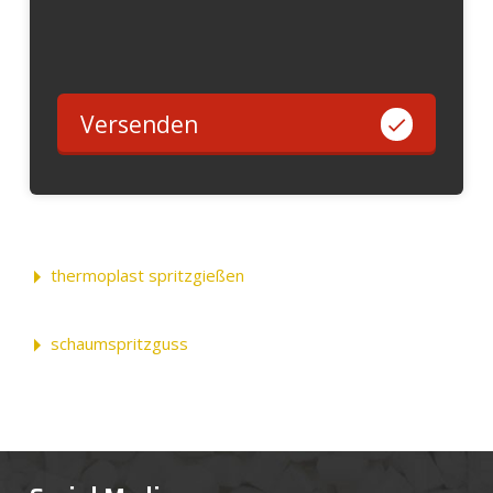
Versenden
thermoplast spritzgießen
schaumspritzguss