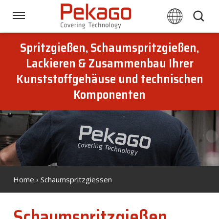
Skip
links
Navigation
Jump
to
Spritzgießen, Schaumspritzgießen,
Startseite
the
Lackieren & Zusammenbau Ihrer
content
Kunststoffgehäuse und technischen
Jump
Verfahren
to
Komponenten
the
navigation
Branchen
Downloads
Home
› Schaumspritzgiessen
Über Pekago
Schaumspritzgießen