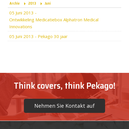
Archiv
2013
Juni
05 Juni 2013
-
Ontwikkeling Medicatiebox Alphatron Medical
Innovations
05 Juni 2013
-
Pekago 30 jaar
Think covers, think Pekago!
Nehmen Sie Kontakt auf