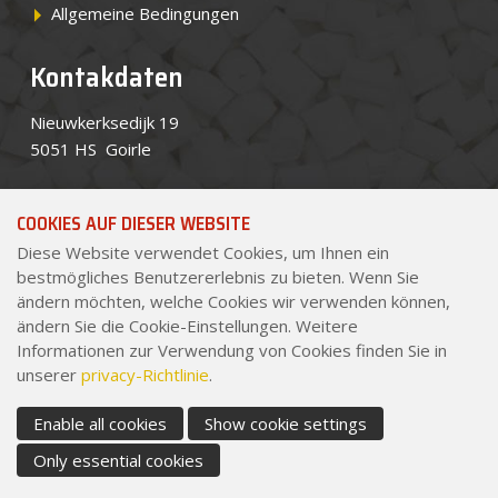
Allgemeine Bedingungen
Kontakdaten
Nieuwkerksedijk 19
5051 HS Goirle
Tel.
+49 7551 3090 0
(Vertretung)
COOKIES AUF DIESER WEBSITE
Tel.
+31 (0)13 534 8434
Diese Website verwendet Cookies, um Ihnen ein
bestmögliches Benutzererlebnis zu bieten. Wenn Sie
E-mail
sales@pekago.nl
ändern möchten, welche Cookies wir verwenden können,
ändern Sie die Cookie-Einstellungen. Weitere
Zertifizierungen
Informationen zur Verwendung von Cookies finden Sie in
unserer
privacy-Richtlinie
.
Sho
© 2026 - Pekago Covering Technology
Sitemap
cont
Enable all cookies
Show cookie settings
info
Privacy- en cookiebeleid
|
Allgemeine
Only essential cookies
Geschäftsbedingungen
|
Disclaimer