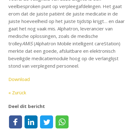
veelbesproken punt op verpleegafdelingen. Het gaat
erom dat de juiste patiënt de juiste medicatie in de
juiste hoeveelheid op het juiste tijdstip krijgt… en daar
gaat het nog vaak mis. Alphatron, leverancier van
medische oplossingen, zoals de medische
trolley
AMiS
(Alphatron Mobile intelligent careStation)
merkte dat een goede, afsluitbare en elektronisch
beveiligde medicatiemodule hoog op de verlanglijst
stond van verplegend personeel.
Download
« Zurück
Deel dit bericht
Deel op Facebook
Deel op LinkedIn
Deel op Twitter
Deel via WhatsApp