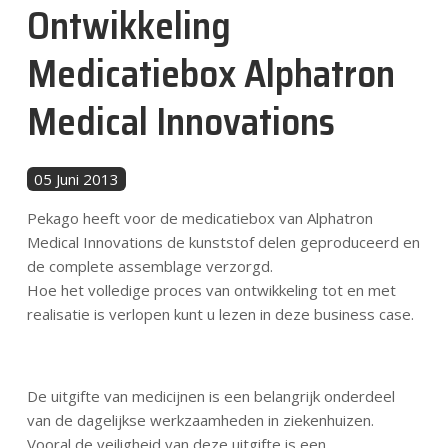
Ontwikkeling
Nachrichten
Medicatiebox Alphatron
Kontakt
Medical Innovations
DE
05 Juni 2013
Pekago heeft voor de medicatiebox van Alphatron
Medical Innovations de kunststof delen geproduceerd en
de complete assemblage verzorgd.
Hoe het volledige proces van ontwikkeling tot en met
realisatie is verlopen kunt u lezen in deze business case.
De uitgifte van medicijnen is een belangrijk onderdeel
van de dagelijkse werkzaamheden in ziekenhuizen.
Vooral de veiligheid van deze uitgifte is een