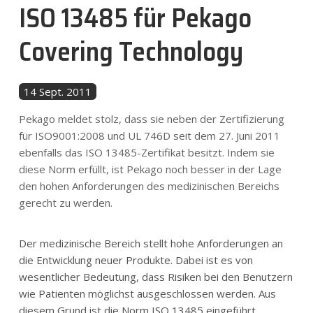
ISO 13485 für Pekago
Nachrichten
Covering Technology
Kontakt
14 Sept. 2011
DE
Pekago meldet stolz, dass sie neben der Zertifizierung
für ISO9001:2008 und UL 746D seit dem 27. Juni 2011
ebenfalls das ISO 13485-Zertifikat besitzt. Indem sie
diese Norm erfüllt, ist Pekago noch besser in der Lage
den hohen Anforderungen des medizinischen Bereichs
gerecht zu werden.
Der medizinische Bereich stellt hohe Anforderungen an
die Entwicklung neuer Produkte. Dabei ist es von
wesentlicher Bedeutung, dass Risiken bei den Benutzern
wie Patienten möglichst ausgeschlossen werden. Aus
diesem Grund ist die Norm ISO 13485 eingeführt