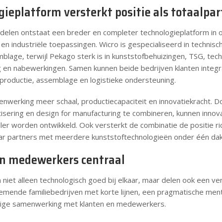
gieplatform versterkt positie als totaalpa
delen ontstaat een breder en completer technologieplatform in o
en industriële toepassingen. Wicro is gespecialiseerd in technisc
lage, terwijl Pekago sterk is in kunststofbehuizingen, TSG, tech
en nabewerkingen. Samen kunnen beide bedrijven klanten integr
 productie, assemblage en logistieke ondersteuning.
nwerking meer schaal, productiecapaciteit en innovatiekracht. Do
ering en design for manufacturing te combineren, kunnen innova
er worden ontwikkeld. Ook versterkt de combinatie de positie ri
ar partners met meerdere kunststoftechnologieën onder één dak
 medewerkers centraal
iet alleen technologisch goed bij elkaar, maar delen ook een verg
emende familiebedrijven met korte lijnen, een pragmatische ment
ige samenwerking met klanten en medewerkers.