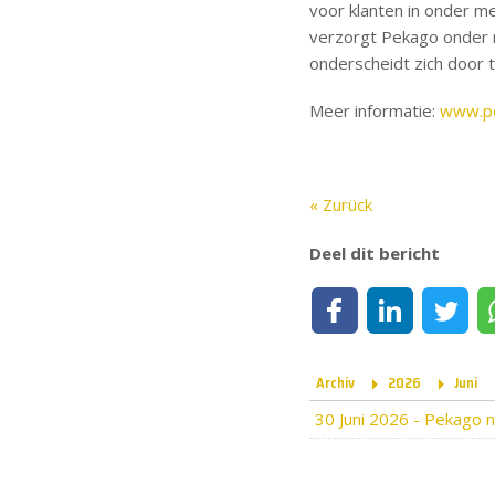
voor klanten in onder me
verzorgt Pekago onder m
onderscheidt zich door 
Meer informatie:
www.p
« Zurück
Deel dit bericht
Deel op Facebook
Deel op LinkedIn
Deel op Tw
Archiv
2026
Juni
30 Juni 2026
-
Pekago n