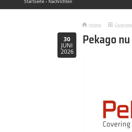
Startseite
›
Nachrichten
Home
Overvie
Pekago nu 
30
JUNI
2026