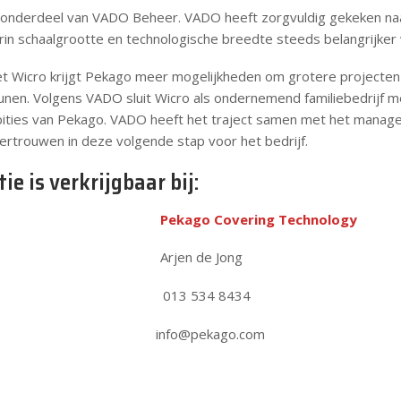
onderdeel van VADO Beheer. VADO heeft zorgvuldig gekeken na
in schaalgrootte en technologische breedte steeds belangrijker
 Wicro krijgt Pekago meer mogelijkheden om grotere projecten 
unen. Volgens VADO sluit Wicro als ondernemend familiebedrijf m
mbities van Pekago. VADO heeft het traject samen met het mana
ertrouwen in deze volgende stap voor het bedrijf.
e is verkrijgbaar bij:
Pekago Covering Technology
sotte Arjen de Jong
16 013 534 8434
.nl info@pekago.com