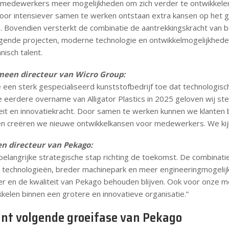
medewerkers meer mogelijkheden om zich verder te ontwikkelen 
oor intensiever samen te werken ontstaan extra kansen op het g
 Bovendien versterkt de combinatie de aantrekkingskracht van b
gende projecten, moderne technologie en ontwikkelmogelijkhede
nisch talent.
emeen directeur van Wicro Group:
n sterk gespecialiseerd kunststofbedrijf toe dat technologisch 
de eerdere overname van Alligator Plastics in 2025 geloven wij ste
teit en innovatiekracht. Door samen te werken kunnen we klanten
en creëren we nieuwe ontwikkelkansen voor medewerkers. We kijk
en directeur van Pekago:
belangrijke strategische stap richting de toekomst. De combinati
 technologieën, breder machinepark en meer engineeringmogelijkhe
er en de kwaliteit van Pekago behouden blijven. Ook voor onze
kelen binnen een grotere en innovatieve organisatie.”
nt volgende groeifase van Pekago