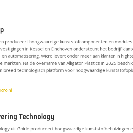
up
 en produceert hoogwaardige kunststofcomponenten en modules v
vestigingen in Kessel en Eindhoven ondersteunt het bedrijf klant
 en automatisering. Wicro levert onder meer aan klanten in high
le markten. Na de overname van Alligator Plastics in 2025 beschik
n breed technologisch platform voor hoogwaardige kunststofopl
cro.nl
vering Technology
ogy uit Goirle produceert hoogwaardige kunststofbehuizingen e