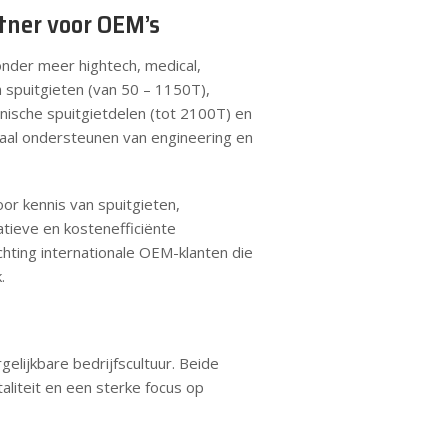
rtner voor OEM’s
nder meer hightech, medical,
h spuitgieten (van 50 – 1150T),
nische spuitgietdelen (tot 2100T) en
aal ondersteunen van engineering en
or kennis van spuitgieten,
tieve en kostenefficiënte
chting internationale OEM-klanten die
.
elijkbare bedrijfscultuur. Beide
aliteit en een sterke focus op