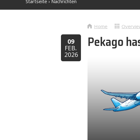
Startseite
›
Nachrichten
Home
Overvie
Pekago has
09
FEB.
2026