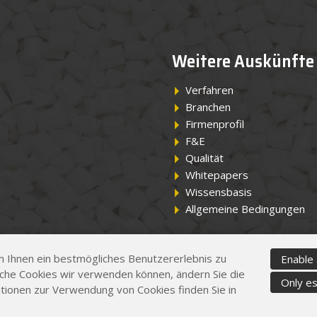
Weitere Auskünfte
Verfahren
Branchen
Firmenprofil
F&E
Qualität
Whitepapers
Wissensbasis
Allgemeine Bedingungen
 Ihnen ein bestmögliches Benutzererlebnis zu
Enable 
che Cookies wir verwenden können, ändern Sie die
Only es
tionen zur Verwendung von Cookies finden Sie in
map
Privacy- en cookiebe