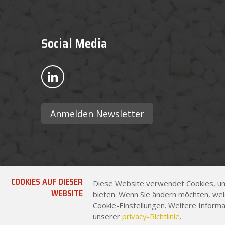
Social Media
Bekijk ons op LinkedIn
Anmelden Newsletter
COOKIES AUF DIESER
Diese Website verwendet Cookies, um
WEBSITE
bieten. Wenn Sie ändern möchten, wel
Cookie-Einstellungen. Weitere Informa
unserer
privacy-Richtlinie
.
© 2026 - Pekago Covering Technology
Site