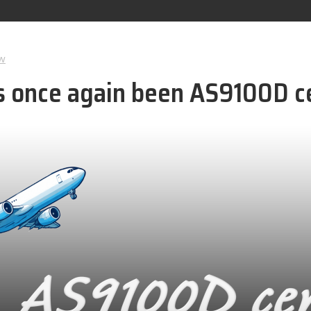
w
 once again been AS9100D ce