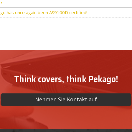
ar
go has once again been AS9100D certified!
Think covers, think Pekago!
Nehmen Sie Kontakt auf