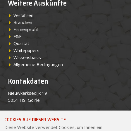
Weitere Auskünfte
Verfahren
Branchen
Firmenprofil
F&E
Qualität
Whitepapers
Wissensbasis
Allgemeine Bedingungen
Kontakdaten
Nieuwkerksedijk 19
5051 HS Goirle
Tel.
+49 7551 3090 0
(Vertretung)
COOKIES AUF DIESER WEBSITE
Tel.
+31 (0)13 534 8434
Diese Website verwendet Cookies, um Ihnen ein