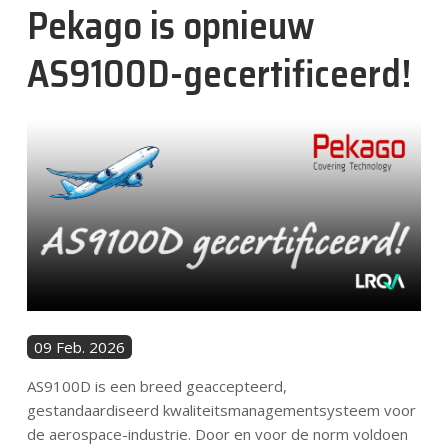
Pekago is opnieuw
Nachrichten
AS9100D-gecertificeerd!
Kontakt
DE
09 Feb. 2026
AS9100D is een breed geaccepteerd,
gestandaardiseerd kwaliteitsmanagementsysteem voor
de aerospace-industrie. Door en voor de norm voldoen