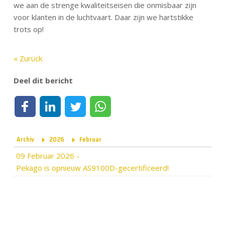
we aan de strenge kwaliteitseisen die onmisbaar zijn
voor klanten in de luchtvaart. Daar zijn we hartstikke
trots op!
« Zurück
Deel dit bericht
Deel op Facebook
Deel op LinkedIn
Deel op Twitter
Deel via WhatsApp
Archiv
2026
Februar
09 Februar 2026
-
Pekago is opnieuw AS9100D-gecertificeerd!