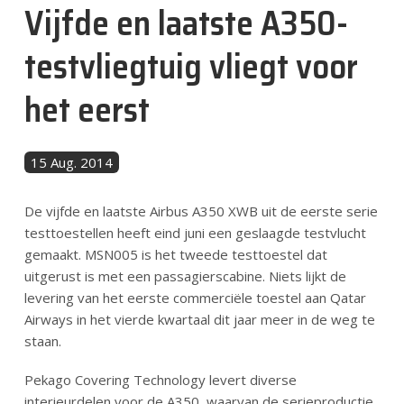
Vijfde en laatste A350-
Nachrichten
testvliegtuig vliegt voor
Kontakt
het eerst
DE
15 Aug. 2014
De vijfde en laatste Airbus A350 XWB uit de eerste serie
testtoestellen heeft eind juni een geslaagde testvlucht
gemaakt. MSN005 is het tweede testtoestel dat
uitgerust is met een passagierscabine. Niets lijkt de
levering van het eerste commerciële toestel aan Qatar
Airways in het vierde kwartaal dit jaar meer in de weg te
staan.
Pekago Covering Technology levert diverse
interieurdelen voor de A350, waarvan de serieproductie