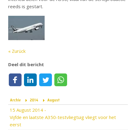
reeds is gestart.
« Zurück
Deel dit bericht
Deel op Facebook
Deel op LinkedIn
Deel op Twitter
Deel via WhatsApp
Archiv
2014
August
15 August 2014
-
Vijfde en laatste A350-testvliegtuig vliegt voor het
eerst