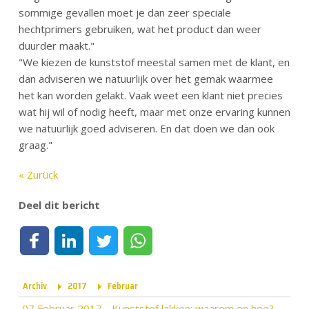
sommige gevallen moet je dan zeer speciale
hechtprimers gebruiken, wat het product dan weer
duurder maakt."
"We kiezen de kunststof meestal samen met de klant, en
dan adviseren we natuurlijk over het gemak waarmee
het kan worden gelakt. Vaak weet een klant niet precies
wat hij wil of nodig heeft, maar met onze ervaring kunnen
we natuurlijk goed adviseren. En dat doen we dan ook
graag."
« Zurück
Deel dit bericht
Deel op Facebook
Deel op LinkedIn
Deel op Twitter
Deel via WhatsApp
Archiv
2017
Februar
07 Februar 2017
-
Kunststof lakken: waarom en hoe?