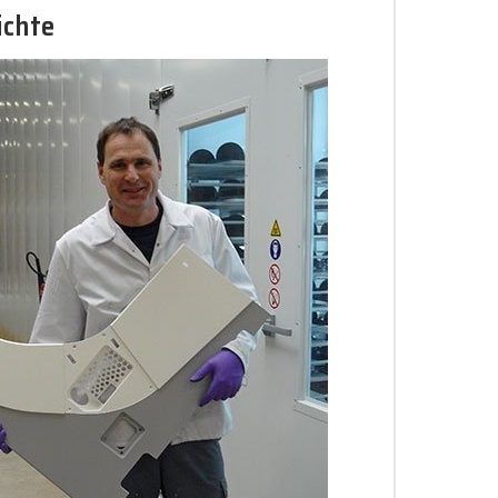
ichte
.
.
.
.
.
.
.
.
.
.