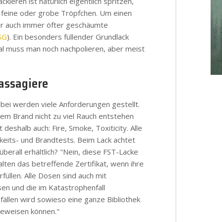
ckieren ist natürlich eigentlich spritzen,
n feine oder grobe Tröpfchen. Um einen
ir auch immer öfter geschäumte
SG
). Ein besonders füllender Grundlack
l muss man noch nachpolieren, aber meist
ssagiere
.
bei werden viele Anforderungen gestellt.
.
nem Brand nicht zu viel Rauch entstehen
deshalb auch: Fire, Smoke, Toxiticity. Alle
.
keits- und Brandtests. Beim Lack achtet
berall erhältlich? "Nein, diese FST-Lacke
.
alten das betreffende Zertifikat, wenn ihre
füllen. Alle Dosen sind auch mit
.
en und die im Katastrophenfall
ällen wird sowieso eine ganze Bibliothek
.
beweisen können."
.