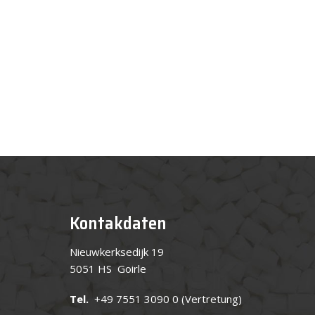
Kontakdaten
Nieuwkerksedijk 19
5051 HS Goirle
Tel.
+49 7551 3090 0
(Vertretung)