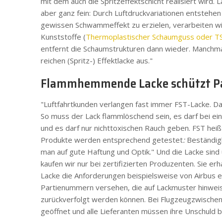
mit dem auch die Spritzeffektschicht realisiert wird. La
aber ganz fein: Durch Luftdruckvariationen entstehe
gewissen Schwammeffekt zu erzielen, verarbeiten w
Kunststoffe (
Thermoplastischer Schaumguss oder T
entfernt die Schaumstrukturen dann wieder. Manchma
reichen (Spritz-) Effektlacke aus."
Flammhemmende Lacke schützt Pa
"Luftfahrtkunden verlangen fast immer FST-Lacke. Da
So muss der Lack flammlöschend sein, es darf bei ei
und es darf nur nichttoxischen Rauch geben. FST heißt 
Produkte werden entsprechend getestet
:
Beständig
man auf gute Haftung und Optik." Und die Lacke sind ü
kaufen wir nur bei zertifizierten Produzenten. Sie erh
Lacke die Anforderungen beispielsweise von Airbus er
Partienummern versehen, die auf Lackmuster hinweis
zurückverfolgt werden können. Bei Flugzeugzwischenf
geöffnet und alle Lieferanten müssen ihre Unschuld 