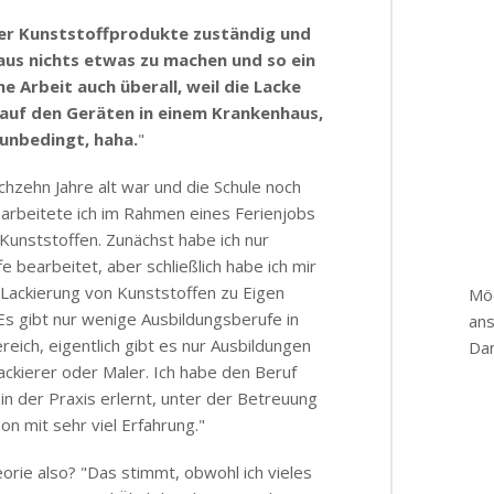
.
 der Kunststoffprodukte zuständig und
.
n, aus nichts etwas zu machen und so ein
e Arbeit auch überall, weil die Lacke
.
l auf den Geräten in einem Krankenhaus,
 unbedingt, haha.
"
.
echzehn Jahre alt war und die Schule noch
.
 arbeitete ich im Rahmen eines Ferienjobs
Kunststoffen. Zunächst habe ich nur
.
e bearbeitet, aber schließlich habe ich mir
 Lackierung von Kunststoffen zu Eigen
Möc
Es gibt nur wenige Ausbildungsberufe in
an
eich, eigentlich gibt es nur Ausbildungen
Dan
ckierer oder Maler. Ich habe den Beruf
.
in der Praxis erlernt, unter der Betreuung
on mit sehr viel Erfahrung."
.
rie also? "Das stimmt, obwohl ich vieles
.