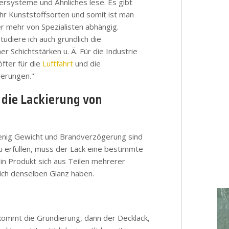
ersysteme und Ähnliches lese. Es gibt
r Kunststoffsorten und somit ist man
.
r mehr von Spezialisten abhängig.
studiere ich auch gründlich die
.
er Schichtstärken u. Ä. Für die Industrie
.
öfter für die
Luftfahrt
und die
derungen."
.
 die Lackierung von
.
.
Wenig Gewicht und Brandverzögerung sind
u erfüllen, muss der Lack eine bestimmte
.
ein Produkt sich aus Teilen mehrerer
.
ich denselben Glanz haben.
t kommt die Grundierung, dann der Decklack,