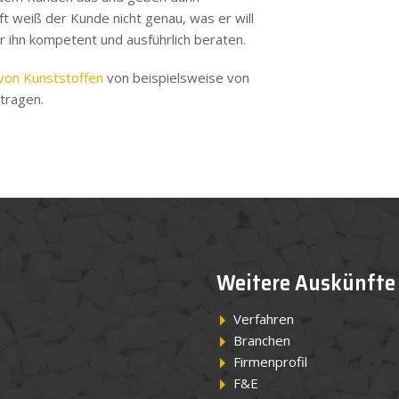
t weiß der Kunde nicht genau, was er will
r ihn kompetent und ausführlich beraten.
 von Kunststoffen
von beispielsweise von
tragen.
Weitere Auskünfte
Verfahren
Branchen
Firmenprofil
F&E