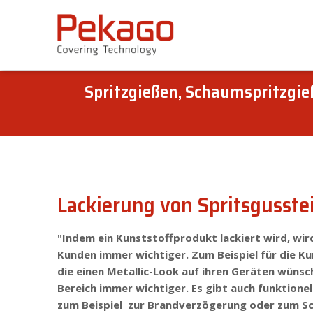
Skip
links
Jump
to
the
Spritzgießen, Schaumspritzgi
content
Jump
to
the
navigation
Lackierung von Spritsgusste
"Indem ein Kunststoffprodukt lackiert wird, wird
Kunden immer wichtiger. Zum Beispiel für die K
die einen Metallic-Look auf ihren Geräten wünsc
Bereich immer wichtiger. Es gibt auch funktionel
zum Beispiel zur Brandverzögerung oder zum Sc