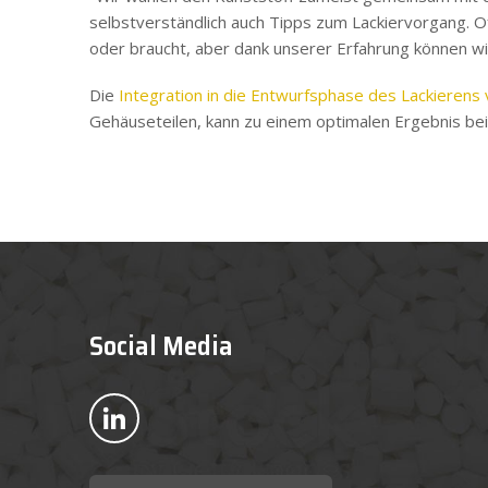
selbstverständlich auch Tipps zum Lackiervorgang. Of
oder braucht, aber dank unserer Erfahrung können wi
Die
Integration in die Entwurfsphase des Lackierens
Gehäuseteilen, kann zu einem optimalen Ergebnis bei
Social Media
Bekijk ons op LinkedIn