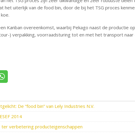
an het TSG proces zijn zeer dikwandige en zeer robuuste delen 
 het uiterlijk van de food bin, door de bij het TSG proces kenmerke
e koe.
een Kanban overeenkomst, waarbij Pekago naast de productie op
our-) verpakking, voorraadsturing tot en met het transport naar 
itter
Deel via WhatsApp
tgelicht: De “food bin” van Lely Industries N.V.
 ESEF 2014
n ter verbetering producteigenschappen