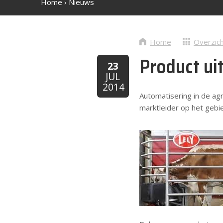
Home
›
Nieuws
Home
Overzic
Product uit
23
JUL
2014
Automatisering in de agr
marktleider op het gebie