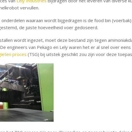
cces van
Lely Industries
bijdragen door het leveren van diverse ku
melkrobot vervullen.
e onderdelen waaraan wordt bijgedragen is de food bin (voerbak)
gestemd, de juiste hoeveelheid voer gedoseerd.
stallen wordt ingezet, moet deze bestand zijn tegen ammoniakda
 De engineers van Pekago en Lely waren het er al snel over eens
gieten proces
(TSG) bij uitstek geschikt zou zijn voor deze toepas