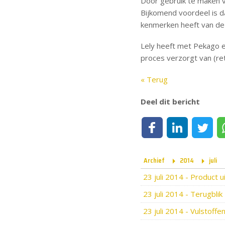
Door gebruik te maken v
Bijkomend voordeel is dat
kenmerken heeft van d
Lely heeft met Pekago 
proces verzorgt van (ret
« Terug
Deel dit bericht
Deel op Facebook
Deel op LinkedIn
Deel op Tw
Archief
2014
juli
23 juli 2014
-
Product ui
23 juli 2014
-
Terugblik
23 juli 2014
-
Vulstoffe