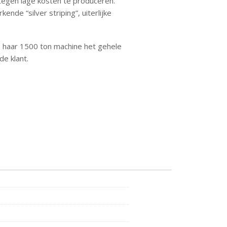
tegen lage kosten te produceren.
nde “silver striping”, uiterlijke
 haar 1500 ton machine het gehele
de klant.