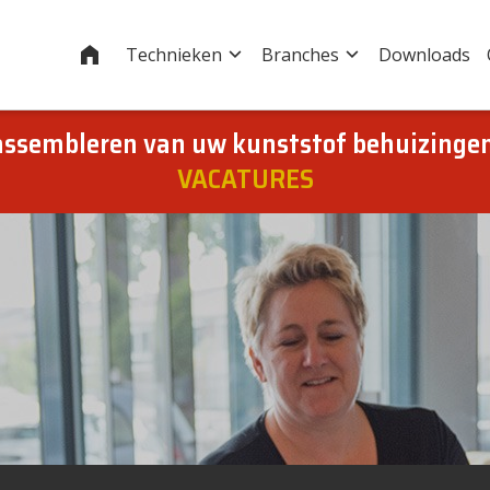
Home
Technieken
Branches
Downloads
 assembleren van uw kunststof behuizing
VACATURES