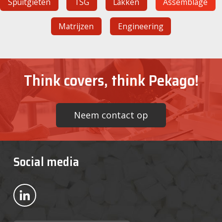
Spuitgieten
TSG
Lakken
Assemblage
Matrijzen
Engineering
Think covers, think Pekago!
Neem contact op
Social media
Bekijk ons op LinkedIn