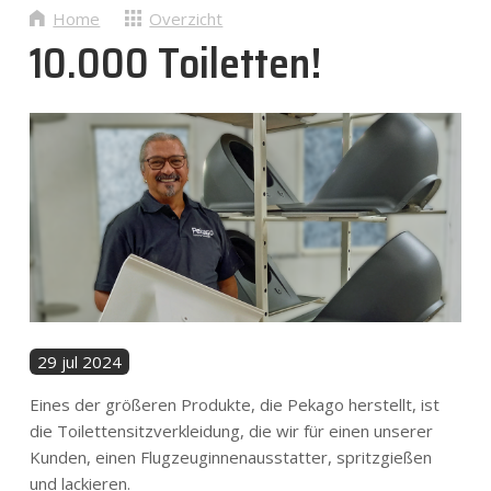
Nieuws
Home
Overzicht
10.000 Toiletten!
Contact
NL
29 jul 2024
Eines der größeren Produkte, die Pekago herstellt, ist
die Toilettensitzverkleidung, die wir für einen unserer
Kunden, einen Flugzeuginnenausstatter, spritzgießen
und lackieren.