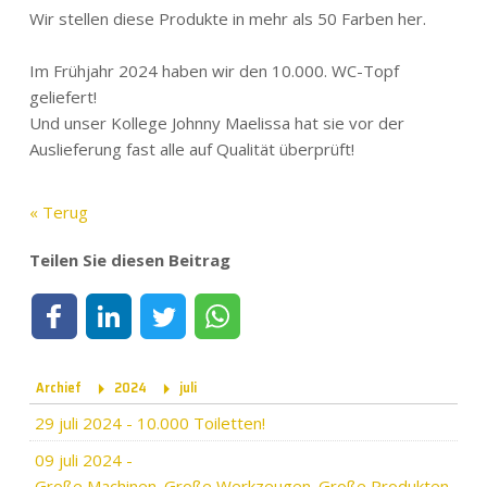
Wir stellen diese Produkte in mehr als 50 Farben her.
Im Frühjahr 2024 haben wir den 10.000. WC-Topf
geliefert!
Und unser Kollege Johnny Maelissa hat sie vor der
Auslieferung fast alle auf Qualität überprüft!
« Terug
Teilen Sie diesen Beitrag
Teilen auf Facebook
Teilen auf LinkedIn
Teilen auf Twitter
Teilen per WhatsApp
Archief
2024
juli
29 juli 2024
-
10.000 Toiletten!
09 juli 2024
-
Große Machinen. Große Werkzeugen. Große Produkten.