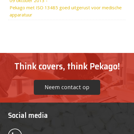
09 oktober 2013
-
Pekago met ISO 13485 goed uitgerust voor medische
apparatuur
Think covers, think Pekago!
Neem contact op
Social media
Bekijk ons op LinkedIn