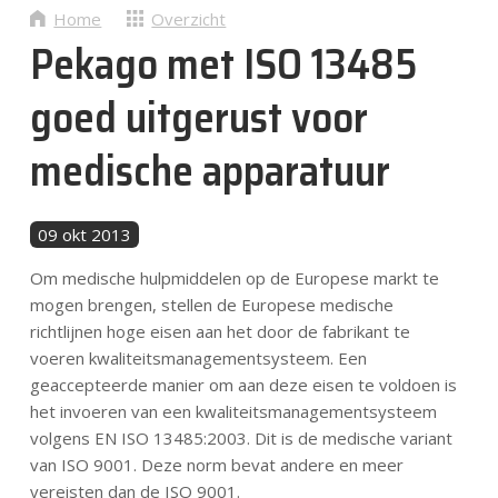
Nieuws
Home
Overzicht
Pekago met ISO 13485
Contact
goed uitgerust voor
medische apparatuur
NL
09 okt 2013
Om medische hulpmiddelen op de Europese markt te
mogen brengen, stellen de Europese medische
richtlijnen hoge eisen aan het door de fabrikant te
voeren kwaliteitsmanagementsysteem. Een
geaccepteerde manier om aan deze eisen te voldoen is
het invoeren van een kwaliteitsmanagementsysteem
volgens EN ISO 13485:2003. Dit is de medische variant
van ISO 9001. Deze norm bevat andere en meer
vereisten dan de ISO 9001.