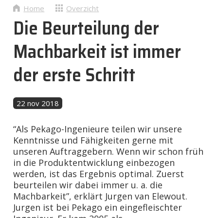
Nieuws
Home
Overzicht
Die Beurteilung der
Contact
Machbarkeit ist immer
der erste Schritt
NL
22 nov 2018
“Als Pekago-Ingenieure teilen wir unsere
Kenntnisse und Fähigkeiten gerne mit
unseren Auftraggebern. Wenn wir schon früh
in die Produktentwicklung einbezogen
werden, ist das Ergebnis optimal. Zuerst
beurteilen wir dabei immer u. a. die
Machbarkeit”, erklärt Jurgen van Elewout.
Jurgen ist bei Pekago ein eingefleischter