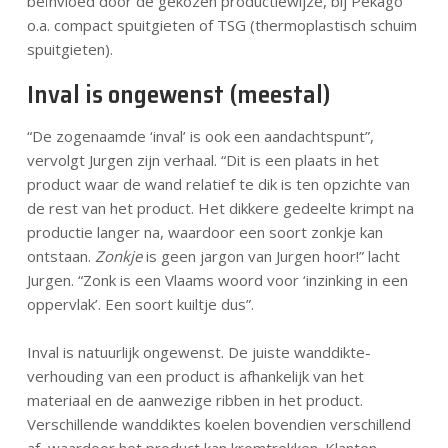
beïnvloed door de gekozen productiewijze, bij Pekago
o.a. compact spuitgieten of TSG (thermoplastisch schuim
spuitgieten).
Inval is ongewenst (meestal)
“De zogenaamde ‘inval’ is ook een aandachtspunt”,
vervolgt Jurgen zijn verhaal. “Dit is een plaats in het
product waar de wand relatief te dik is ten opzichte van
de rest van het product. Het dikkere gedeelte krimpt na
productie langer na, waardoor een soort zonkje kan
ontstaan.
Zonkje
is geen jargon van Jurgen hoor!” lacht
Jurgen. “Zonk is een Vlaams woord voor ‘inzinking in een
oppervlak’. Een soort kuiltje dus”.
Inval is natuurlijk ongewenst. De juiste wanddikte-
verhouding van een product is afhankelijk van het
materiaal en de aanwezige ribben in het product.
Verschillende wanddiktes koelen bovendien verschillend
af, waardoor het product kan kromtrekken. Klanten