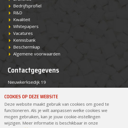
Bedrijfsprofiel
R&D
Kwaliteit
Whitepapers
Vacatures
Kennisbank
Beschermkap
Algemene voorwaarden
Contactgegevens
Nieuwkerksedijk 19
5051 HS Goirle
COOKIES OP DEZE WEBSITE
Telefoon
+31 (0)13 534 8434
Deze website maakt gebruik van cookies om goed te
E-mail
sales@pekago.nl
functioneren. Als je wilt aanpassen welke cookies we
mogen gebruiken, kan je jouw cookie-instellingen
Certificeringen
wijzigen. Meer informatie is beschikbaar in onze